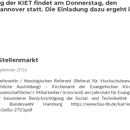
g der KIET findet am Donnerstag, den
Hannover statt. Die Einladung dazu ergeht 
Stellenmarkt
eptember 2016
eferentin / theologischen Referent (Referat für Hochschulwe
irchliche Ausbildung) – Kirchenamt der Evangelischen Kir
senschaftliche/-r Mitarbeiter/-in (m/w/d) am Lehrstuhl für Evang
r besonderer Berücksichtigung der Sozial- und Technikethik
 der Bundeswehr Hamburg https://www.hsu-hh.de/karrie
-GeiSo-2723.pdf