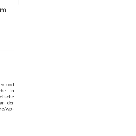
im
sen und
che in
elische
 an der
re/wp-